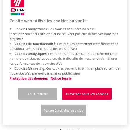
Ce site web utilise les cookies suivants:
Learn how to
Cookies obligatoires:
Ces cookies sont nécessaires au
fonctionnement du site Web et ne peuvent pas être désactivés dans nos
uninstall the
systèmes
Cookies de fonctionnalité:
Ces cookies permettent d’améliorer et de
software
personnaliser les fonctionnalités du site Web
Cookies analytiques:
Ces cookies nous permettent de déterminer le
nombre de visites et les sources du trafic, afin de mesurer et d’améliorer
les performances de notre site Web
Uninstall software
Cookies Marketing:
Ces cookies peuvent être mis en place au sein de
notre site Web par nos partenaires publicitaires
Protection des données
Notice légale
Open Windows Explorer.
Go to C:\Program
Tout refuser
Autoriser tous les cookies
Files\EPLAN\Setup Manager.
Paramètres des cookies
Select the version to remove,
e.B. "...\2024.x.x\...".