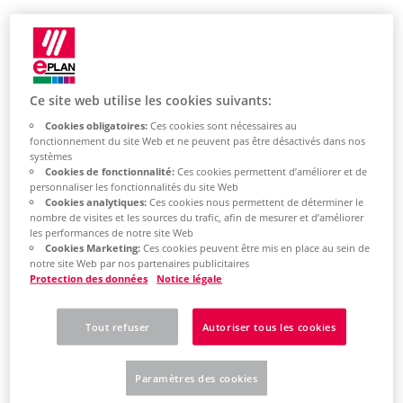
Find out here how
Ce site web utilise les cookies suivants:
you can receive
Cookies obligatoires:
Ces cookies sont nécessaires au
fonctionnement du site Web et ne peuvent pas être désactivés dans nos
news from EPLAN
systèmes
Cookies de fonctionnalité:
Ces cookies permettent d’améliorer et de
personnaliser les fonctionnalités du site Web
Cookies analytiques:
Ces cookies nous permettent de déterminer le
nombre de visites et les sources du trafic, afin de mesurer et d’améliorer
les performances de notre site Web
Cookies Marketing:
Ces cookies peuvent être mis en place au sein de
notre site Web par nos partenaires publicitaires
Protection des données
Notice légale
EPLAN
Information
Tout refuser
Autoriser tous les cookies
Portal - Start
News and feature
Paramètres des cookies