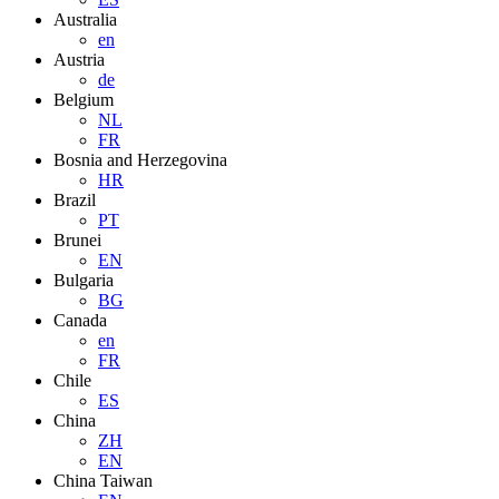
Australia
en
Austria
de
Belgium
NL
FR
Bosnia and Herzegovina
HR
Brazil
PT
Brunei
EN
Bulgaria
BG
Canada
en
FR
Chile
ES
China
ZH
EN
China Taiwan