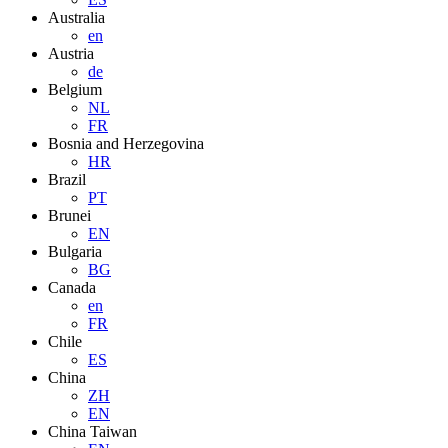
Australia
en
Austria
de
Belgium
NL
FR
Bosnia and Herzegovina
HR
Brazil
PT
Brunei
EN
Bulgaria
BG
Canada
en
FR
Chile
ES
China
ZH
EN
China Taiwan