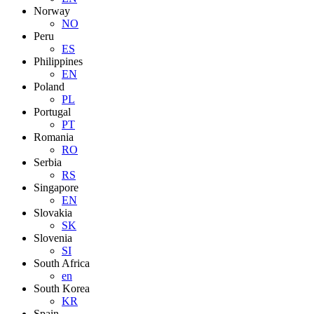
Norway
NO
Peru
ES
Philippines
EN
Poland
PL
Portugal
PT
Romania
RO
Serbia
RS
Singapore
EN
Slovakia
SK
Slovenia
SI
South Africa
en
South Korea
KR
Spain