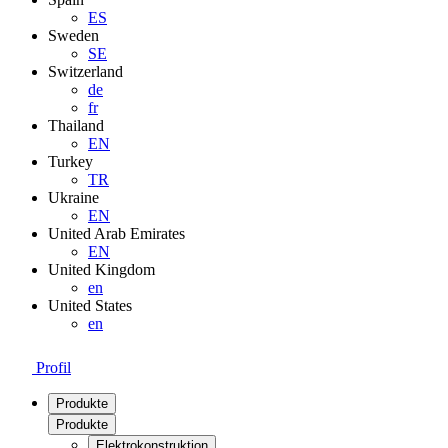
ES
Sweden
SE
Switzerland
de
fr
Thailand
EN
Turkey
TR
Ukraine
EN
United Arab Emirates
EN
United Kingdom
en
United States
en
Profil
Produkte
Produkte
Elektrokonstruktion