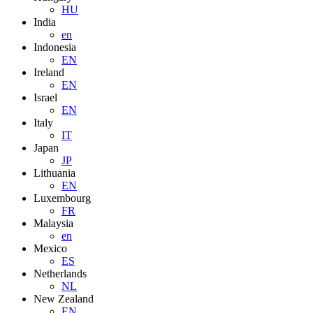
HU
India
en
Indonesia
EN
Ireland
EN
Israel
EN
Italy
IT
Japan
JP
Lithuania
EN
Luxembourg
FR
Malaysia
en
Mexico
ES
Netherlands
NL
New Zealand
EN