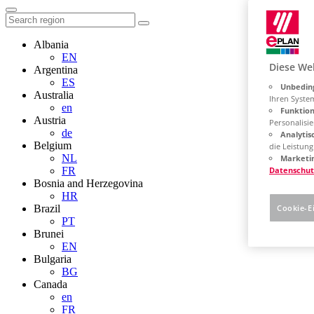
Albania
EN
Diese We
Argentina
ES
Unbeding
Australia
Ihren Syste
en
Funktion
Austria
Personalisie
de
Analytis
Belgium
die Leistun
NL
Marketin
FR
Datenschut
Bosnia and Herzegovina
HR
Brazil
Cookie-E
PT
Brunei
EN
Bulgaria
BG
Canada
en
FR