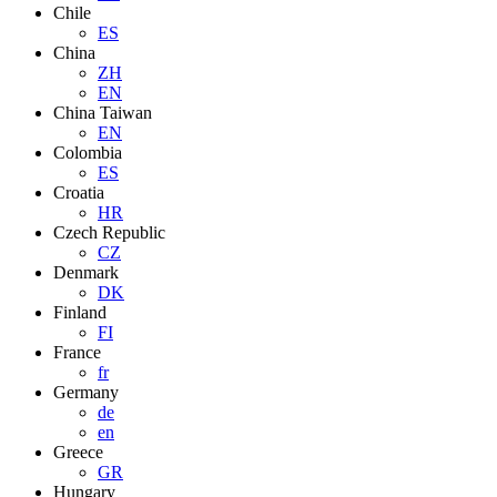
Chile
ES
China
ZH
EN
China Taiwan
EN
Colombia
ES
Croatia
HR
Czech Republic
CZ
Denmark
DK
Finland
FI
France
fr
Germany
de
en
Greece
GR
Hungary