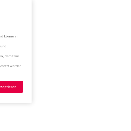
und können in
t und
en, damit wir
esetzt werden
kzeptieren