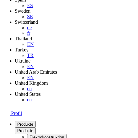
ES
Sweden
SE
Switzerland
de
fr
Thailand
EN
Turkey
TR
Ukraine
EN
United Arab Emirates
EN
United Kingdom
en
United States
en
Profil
Produkte
Produkte
Elektrokonstruktion