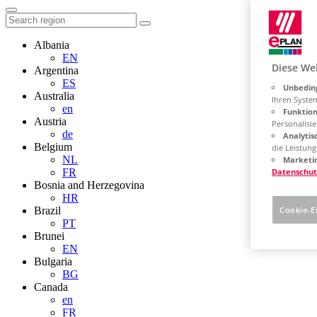
Albania
EN
Diese We
Argentina
ES
Unbeding
Australia
Ihren Syste
en
Funktion
Austria
Personalisie
de
Analytis
Belgium
die Leistun
NL
Marketin
FR
Datenschut
Bosnia and Herzegovina
HR
Brazil
Cookie-E
PT
Brunei
EN
Bulgaria
BG
Canada
en
FR