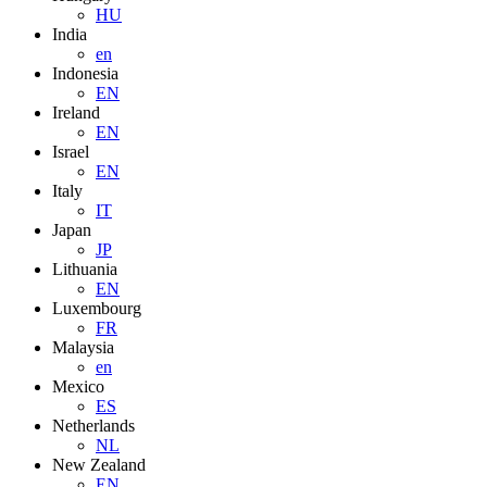
HU
India
en
Indonesia
EN
Ireland
EN
Israel
EN
Italy
IT
Japan
JP
Lithuania
EN
Luxembourg
FR
Malaysia
en
Mexico
ES
Netherlands
NL
New Zealand
EN