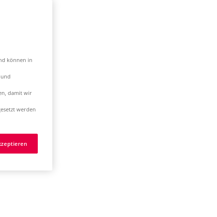
und können in
t und
en, damit wir
esetzt werden
kzeptieren