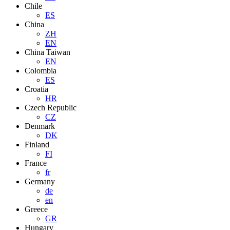
Chile
ES
China
ZH
EN
China Taiwan
EN
Colombia
ES
Croatia
HR
Czech Republic
CZ
Denmark
DK
Finland
FI
France
fr
Germany
de
en
Greece
GR
Hungary