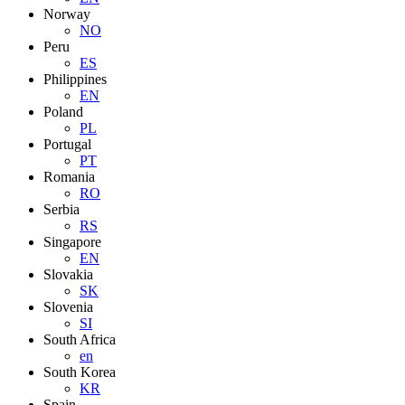
Norway
NO
Peru
ES
Philippines
EN
Poland
PL
Portugal
PT
Romania
RO
Serbia
RS
Singapore
EN
Slovakia
SK
Slovenia
SI
South Africa
en
South Korea
KR
Spain