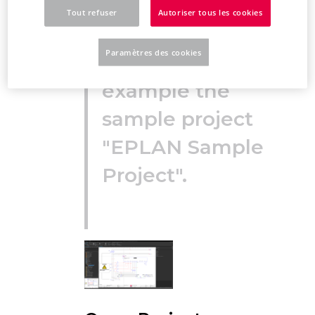
comprehensive
Tout refuser
Autoriser tous les cookies
sample data. This
Paramètres des cookies
includes, for
example the
sample project
"EPLAN Sample
Project".