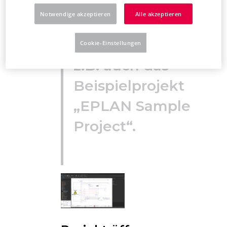
Beispieldaten zur
Notwendige akzeptieren
Alle akzeptieren
Verfügung.
Dieses umfasst
Cookie-Einstellungen
z.B. auch das
Beispielprojekt
„EPLAN Sample
Project“.