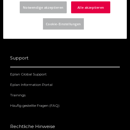
Eplan Electric P8
Notwendige akzeptieren
Alle akzeptieren
Eplan Preplanning
Cookie-Einstellungen
Eplan Pro Panel
Eplan Data Portal
Support
Eplan Global Support
Eplan Information Portal
Trainings
Häufig gestellte Fragen (FAQ)
Rechtliche Hinweise