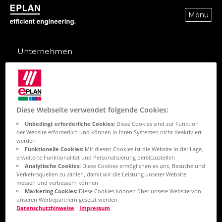
Menu
epulse.com home
Unternehmen
Über uns
Friedhelm Loh Group
Diese Webseite verwendet folgende Cookies:
Karriere
Unbedingt erforderliche Cookies:
Diese Cookies sind zur Funktion
der Website erforderlich und können in Ihren Systemen nicht deaktiviert
Trust Center
werden
Funktionelle Cookies:
Mit diesen Cookies ist die Website in der Lage,
Kontakt
erweiterte Funktionalität und Personalisierung bereitzustellen
Analytische Cookies:
Diese Cookies ermöglichen es uns, Besuche und
Verkehrsquellen zu zählen, damit wir die Leistung unserer Website
messen und verbessern können
Produkte
Marketing Cookies:
Diese Cookies können über unsere Website von
unseren Werbepartnern gesetzt werden
Datenschutzhinweise
Impressum
EPLAN Plattform