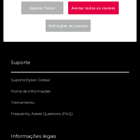
Eplan Electric P8
Rejeitar Todos
Aceitar todos os cookies
Eplan Preplanning
Definições de cookies
Eplan Pro Panel
Eplan Data Portal
Suporte
Suporte Eplan Global
Portal de informações
Treinamento
Frequently Asked Questions (FAQ)
Informações legais