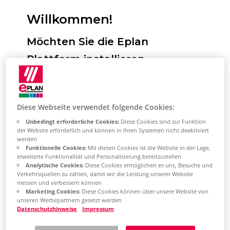
Willkommen!
Möchten Sie die Eplan
Plattform installieren,
Standards konfigurieren und
das erste Mal starten? Wir
Diese Webseite verwendet folgende Cookies:
unterstützen Sie dabei!
Unbedingt erforderliche Cookies:
Diese Cookies sind zur Funktion
Sie haben hier die Möglichkeit, Ihren
der Website erforderlich und können in Ihren Systemen nicht deaktiviert
werden
gewünschten Installationstyp
Funktionelle Cookies:
Mit diesen Cookies ist die Website in der Lage,
erweiterte Funktionalität und Personalisierung bereitzustellen
auszuwählen. Im Anschluss erhalten Sie
Analytische Cookies:
Diese Cookies ermöglichen es uns, Besuche und
eine darauf passgenau zugeschnittene
Verkehrsquellen zu zählen, damit wir die Leistung unserer Website
messen und verbessern können
Themenauswahl. Diese beschreibt die
Marketing Cookies:
Diese Cookies können über unsere Website von
unseren Werbepartnern gesetzt werden
wichtigsten Schritte, um die Eplan
Datenschutzhinweise
Impressum
Plattform auf Ihrem System zu