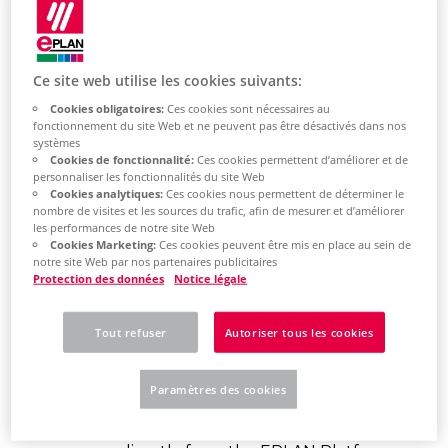
Learn how to get
Ce site web utilise les cookies suivants:
Cookies obligatoires:
Ces cookies sont nécessaires au
help from support
fonctionnement du site Web et ne peuvent pas être désactivés dans nos
systèmes
Cookies de fonctionnalité:
Ces cookies permettent d’améliorer et de
personnaliser les fonctionnalités du site Web
Cookies analytiques:
Ces cookies nous permettent de déterminer le
nombre de visites et les sources du trafic, afin de mesurer et d’améliorer
les performances de notre site Web
Cookies Marketing:
Ces cookies peuvent être mis en place au sein de
notre site Web par nos partenaires publicitaires
Create an access to
Protection des données
Notice légale
the EPLAN Solution
Tout refuser
Autoriser tous les cookies
Center
Paramètres des cookies
You can create a support ticket
with all the necessary information