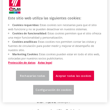
Este sitio web utiliza las siguientes cookies:
Learn how to
Cookies requeridas:
Estas cookies son necesarias para que el sitio
uninstall the
web funcione y no se pueden desactivar en nuestros sistemas.
Cookies de funcionalidad:
Estas cookies permiten que el sitio ofrezca
una mejor funcionalidad y personalización.
software
Cookies analíticas:
Estas cookies nos permiten contar las visitas y
fuentes de circulación para poder medir y mejorar el desempeño de
nuestro sitio.
Marketing Cookies:
Estas cookies pueden estar en todo el sitio web,
Uninstall software
colocadas por nuestros socios publicitarios.
Protección de datos
Aviso legal
Open Windows Explorer.
Rechazarlas todas
Aceptar todas las cookies
Go to C:\Program
Files\EPLAN\Setup Manager.
Configuración de cookies
Select the version to remove,
e.B. "...\2024.x.x\...".