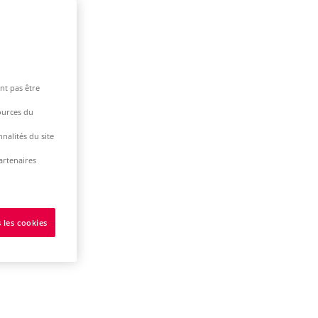
nt pas être
ources du
nalités du site
artenaires
 les cookies