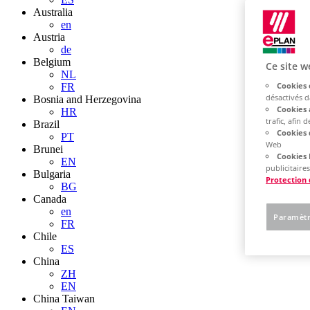
Australia
en
Austria
de
Belgium
Ce site w
NL
Cookies 
FR
désactivés 
Bosnia and Herzegovina
Cookies 
HR
trafic, afin
Brazil
Cookies 
PT
Web
Brunei
Cookies 
EN
publicitaires
Bulgaria
Protection
BG
Canada
en
Paramètr
FR
Chile
ES
China
ZH
EN
China Taiwan