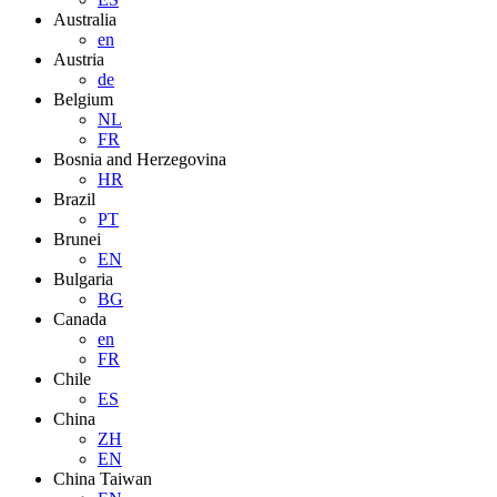
Australia
en
Austria
de
Belgium
NL
FR
Bosnia and Herzegovina
HR
Brazil
PT
Brunei
EN
Bulgaria
BG
Canada
en
FR
Chile
ES
China
ZH
EN
China Taiwan