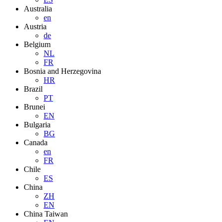
Australia
en
Austria
de
Belgium
NL
FR
Bosnia and Herzegovina
HR
Brazil
PT
Brunei
EN
Bulgaria
BG
Canada
en
FR
Chile
ES
China
ZH
EN
China Taiwan