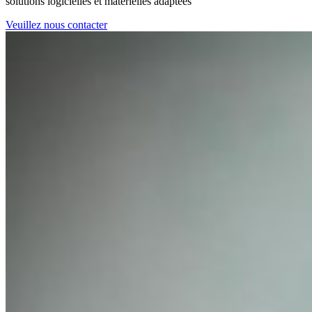
solutions logicielles et matérielles adaptées
Veuillez nous contacter