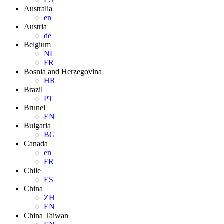
Australia
en
Austria
de
Belgium
NL
FR
Bosnia and Herzegovina
HR
Brazil
PT
Brunei
EN
Bulgaria
BG
Canada
en
FR
Chile
ES
China
ZH
EN
China Taiwan