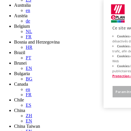
Australia
en
Austria
de
Belgium
Ce site w
NL
Cookies 
FR
désactivés 
Bosnia and Herzegovina
Cookies 
HR
trafic, afin
Brazil
Cookies 
PT
Web
Brunei
Cookies 
EN
publicitaires
Bulgaria
Protection
BG
Canada
en
Paramètr
FR
Chile
ES
China
ZH
EN
China Taiwan