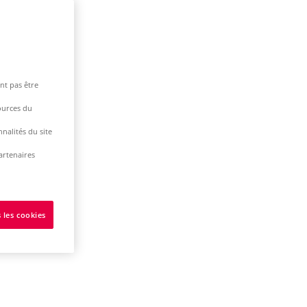
nt pas être
ources du
nalités du site
artenaires
 les cookies