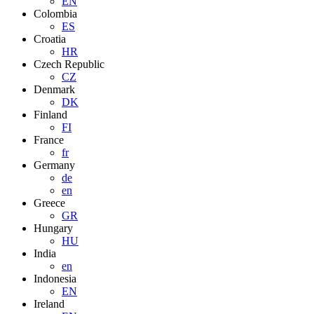
EN
Colombia
ES
Croatia
HR
Czech Republic
CZ
Denmark
DK
Finland
FI
France
fr
Germany
de
en
Greece
GR
Hungary
HU
India
en
Indonesia
EN
Ireland