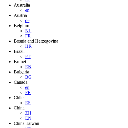
Australia
en
Austria
de
Belgium
NL
FR
Bosnia and Herzegovina
HR
Brazil
PT
Brunei
EN
Bulgaria
BG
Canada
en
FR
Chile
ES
China
ZH
EN
China Taiwan