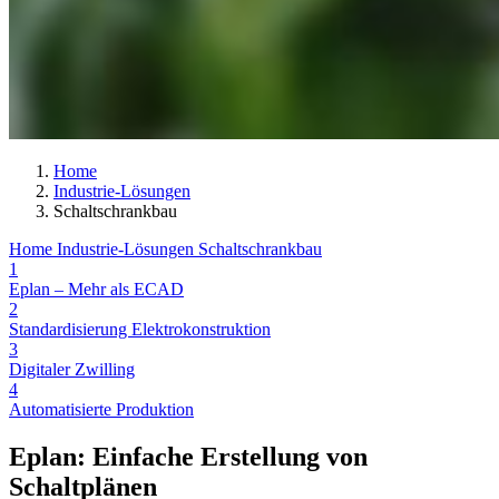
Home
Industrie-Lösungen
Schaltschrankbau
Home
Industrie-Lösungen
Schaltschrankbau
1
Eplan – Mehr als ECAD
2
Standardisierung Elektrokonstruktion
3
Digitaler Zwilling
4
Automatisierte Produktion
Eplan: Einfache Erstellung von
Schaltplänen