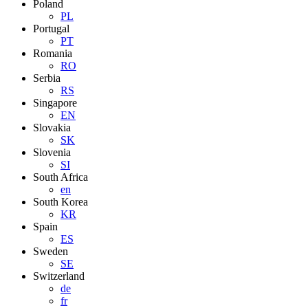
Poland
PL
Portugal
PT
Romania
RO
Serbia
RS
Singapore
EN
Slovakia
SK
Slovenia
SI
South Africa
en
South Korea
KR
Spain
ES
Sweden
SE
Switzerland
de
fr