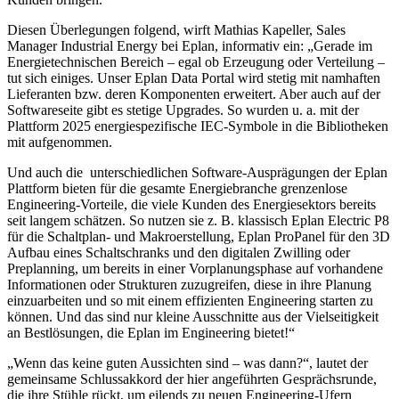
Diesen Überlegungen folgend, wirft Mathias Kapeller, Sales
Manager Industrial Energy bei Eplan, informativ ein: „Gerade im
Energietechnischen Bereich – egal ob Erzeugung oder Verteilung –
tut sich einiges. Unser Eplan Data Portal wird stetig mit namhaften
Lieferanten bzw. deren Komponenten erweitert. Aber auch auf der
Softwareseite gibt es stetige Upgrades. So wurden u. a. mit der
Plattform 2025 energiespezifische IEC-Symbole in die Bibliotheken
mit aufgenommen.
Und auch die unterschiedlichen Software-Ausprägungen der Eplan
Plattform bieten für die gesamte Energiebranche grenzenlose
Engineering-Vorteile, die viele Kunden des Energiesektors bereits
seit langem schätzen. So nutzen sie z. B. klassisch Eplan Electric P8
für die Schaltplan- und Makroerstellung, Eplan ProPanel für den 3D
Aufbau eines Schaltschranks und den digitalen Zwilling oder
Preplanning, um bereits in einer Vorplanungsphase auf vorhandene
Informationen oder Strukturen zuzugreifen, diese in ihre Planung
einzuarbeiten und so mit einem effizienten Engineering starten zu
können. Und das sind nur kleine Ausschnitte aus der Vielseitigkeit
an Bestlösungen, die Eplan im Engineering bietet!“
„Wenn das keine guten Aussichten sind – was dann?“, lautet der
gemeinsame Schlussakkord der hier angeführten Gesprächsrunde,
die ihre Stühle rückt, um eilends zu neuen Engineering-Ufern