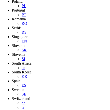
Poland
PL
Portugal
PT
Romania
RO
Serbia
RS
Singapore
EN
Slovakia
SK
Slovenia
SI
South Africa
en
South Korea
KR
Spain
ES
Sweden
SE
Switzerland
de
fr