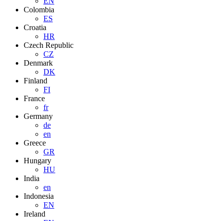
EN
Colombia
ES
Croatia
HR
Czech Republic
CZ
Denmark
DK
Finland
FI
France
fr
Germany
de
en
Greece
GR
Hungary
HU
India
en
Indonesia
EN
Ireland