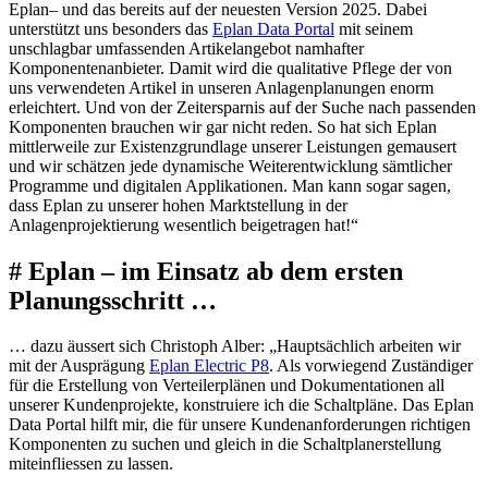
Eplan– und das bereits auf der neuesten Version 2025. Dabei
unterstützt uns besonders das
Eplan Data Portal
mit seinem
unschlagbar umfassenden Artikelangebot namhafter
Komponentenanbieter. Damit wird die qualitative Pflege der von
uns verwendeten Artikel in unseren Anlagenplanungen enorm
erleichtert. Und von der Zeitersparnis auf der Suche nach passenden
Komponenten brauchen wir gar nicht reden. So hat sich Eplan
mittlerweile zur Existenzgrundlage unserer Leistungen gemausert
und wir schätzen jede dynamische Weiterentwicklung sämtlicher
Programme und digitalen Applikationen. Man kann sogar sagen,
dass Eplan zu unserer hohen Marktstellung in der
Anlagenprojektierung wesentlich beigetragen hat!“
# Eplan – im Einsatz ab dem ersten
Planungsschritt …
… dazu äussert sich Christoph Alber:
„Hauptsächlich arbeiten wir
mit der Ausprägung
Eplan Electric P8
. Als vorwiegend Zuständiger
für die Erstellung von Verteilerplänen und Dokumentationen all
unserer Kundenprojekte, konstruiere ich die Schaltpläne. Das Eplan
Data Portal hilft mir, die für unsere Kundenanforderungen richtigen
Komponenten zu suchen und gleich in die Schaltplanerstellung
miteinfliessen zu lassen.