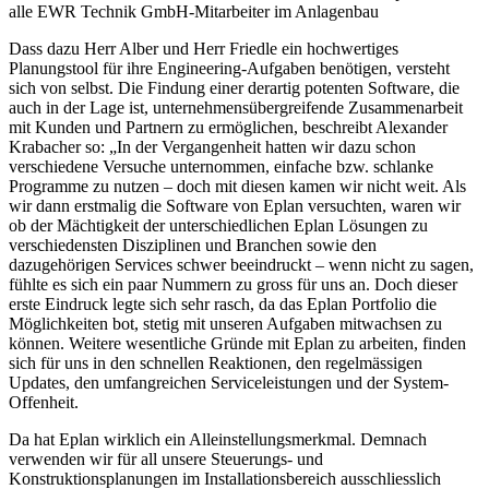
alle EWR Technik GmbH-Mitarbeiter im Anlagenbau
Dass dazu Herr Alber und Herr Friedle ein hochwertiges
Planungstool für ihre Engineering-Aufgaben benötigen, versteht
sich von selbst. Die Findung einer derartig potenten Software, die
auch in der Lage ist, unternehmensübergreifende Zusammenarbeit
mit Kunden und Partnern zu ermöglichen, beschreibt Alexander
Krabacher so: „In der Vergangenheit hatten wir dazu schon
verschiedene Versuche unternommen, einfache bzw. schlanke
Programme zu nutzen – doch mit diesen kamen wir nicht weit. Als
wir dann erstmalig die Software von Eplan versuchten, waren wir
ob der Mächtigkeit der unterschiedlichen Eplan Lösungen zu
verschiedensten Disziplinen und Branchen sowie den
dazugehörigen Services schwer beeindruckt – wenn nicht zu sagen,
fühlte es sich ein paar Nummern zu gross für uns an. Doch dieser
erste Eindruck legte sich sehr rasch, da das Eplan Portfolio die
Möglichkeiten bot, stetig mit unseren Aufgaben mitwachsen zu
können. Weitere wesentliche Gründe mit Eplan zu arbeiten, finden
sich für uns in den schnellen Reaktionen, den regelmässigen
Updates, den umfangreichen Serviceleistungen und der System-
Offenheit.
Da hat Eplan wirklich ein Alleinstellungsmerkmal. Demnach
verwenden wir für all unsere Steuerungs- und
Konstruktionsplanungen im Installationsbereich ausschliesslich