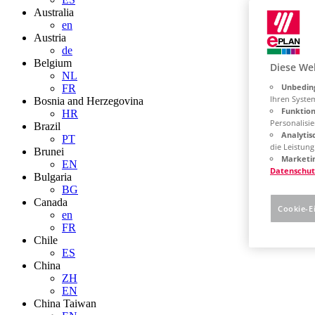
Australia
en
Austria
de
Belgium
Diese We
NL
Unbeding
FR
Ihren Syste
Bosnia and Herzegovina
Funktion
HR
Personalisie
Brazil
Analytis
PT
die Leistun
Brunei
Marketin
EN
Datenschut
Bulgaria
BG
Canada
Cookie-E
en
FR
Chile
ES
China
ZH
EN
China Taiwan