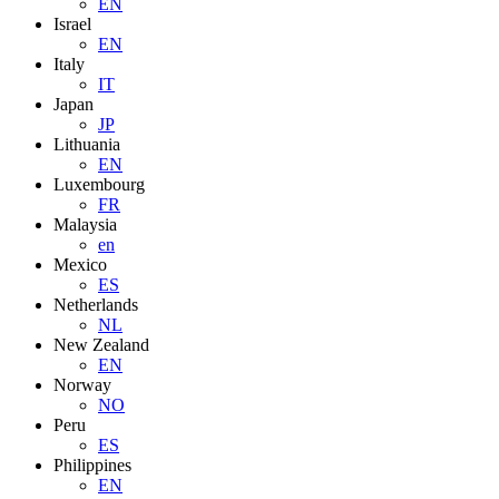
EN
Israel
EN
Italy
IT
Japan
JP
Lithuania
EN
Luxembourg
FR
Malaysia
en
Mexico
ES
Netherlands
NL
New Zealand
EN
Norway
NO
Peru
ES
Philippines
EN