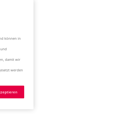
und können in
t und
en, damit wir
esetzt werden
kzeptieren