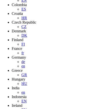
EN
Colombia
ES
Croatia
HR
Czech Republic
CZ
Denmark
DK
Finland
FI
France
fr
Germany
de
en
Greece
GR
Hungary
HU
India
en
Indonesia
EN
Ireland