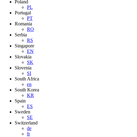
Poland
PL
Portugal
PT
Romania
RO
Serbia
RS
Singapore
EN
Slovakia
SK
Slovenia
SI
South Africa
en
South Korea
KR
Spain
ES
Sweden
SE
Switzerland
de
fr