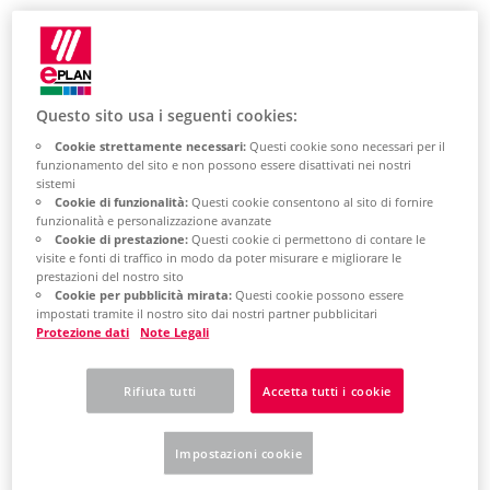
Learn how to
Questo sito usa i seguenti cookies:
activate your
Cookie strettamente necessari:
Questi cookie sono necessari per il
funzionamento del sito e non possono essere disattivati ​​nei nostri
network license
sistemi
Cookie di funzionalità:
Questi cookie consentono al sito di fornire
online
funzionalità e personalizzazione avanzate
Cookie di prestazione:
Questi cookie ci permettono di contare le
visite e fonti di traffico in modo da poter misurare e migliorare le
prestazioni del nostro sito
EPLAN
Cookie per pubblicità mirata:
Questi cookie possono essere
impostati tramite il nostro sito dai nostri partner pubblicitari
Recommendations
Protezione dati
Note Legali
Make sure you have a stable
Rifiuta tutti
Accetta tutti i cookie
internet connection.
Impostazioni cookie
Make sure your
browser and