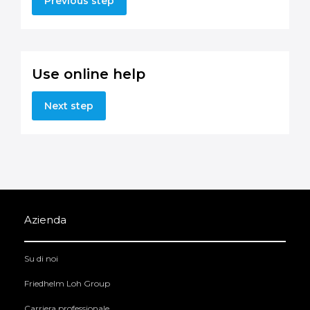
Previous step
Use online help
Next step
Azienda
Su di noi
Friedhelm Loh Group
Carriera professionale