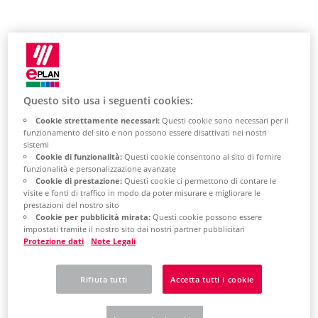
Find out here how
to use the setting
Questo sito usa i seguenti cookies:
option for light or
Cookie strettamente necessari:
Questi cookie sono necessari per il
funzionamento del sito e non possono essere disattivati ​​nei nostri
dark design
sistemi
Cookie di funzionalità:
Questi cookie consentono al sito di fornire
funzionalità e personalizzazione avanzate
Cookie di prestazione:
Questi cookie ci permettono di contare le
visite e fonti di traffico in modo da poter misurare e migliorare le
prestazioni del nostro sito
Cookie per pubblicità mirata:
Questi cookie possono essere
impostati tramite il nostro sito dai nostri partner pubblicitari
Some users find a
Protezione dati
Note Legali
dark design
Rifiuta tutti
Accetta tutti i cookie
("dark mode") in