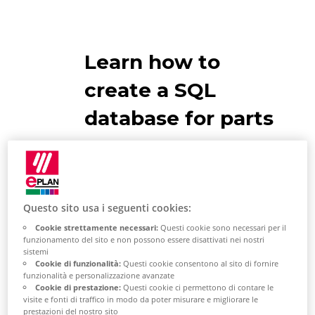
Learn how to
create a SQL
database for parts
Recommendations
Make sure that your logged-in
Questo sito usa i seguenti cookies:
Windows user is stored in the
Cookie strettamente necessari:
Questi cookie sono necessari per il
SQL Manager. Alternatively,
funzionamento del sito e non possono essere disattivati ​​nei nostri
sistemi
keep the username and
Cookie di funzionalità:
Questi cookie consentono al sito di fornire
password for the SQL-System
funzionalità e personalizzazione avanzate
Cookie di prestazione:
Questi cookie ci permettono di contare le
Admin Account wide.
visite e fonti di traffico in modo da poter misurare e migliorare le
prestazioni del nostro sito