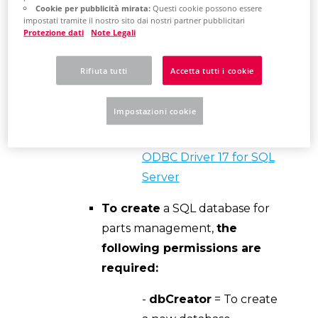
Eplan requires the "ODBC
Cookie per pubblicità mirata:
Questi cookie possono essere
impostati tramite il nostro sito dai nostri partner pubblicitari
Driver 17" to connect to a SQL
Protezione dati
Note Legali
server. The latest downloadable
version of this driver can be
Rifiuta tutti
Accetta tutti i cookie
found on the Microsoft
Download Center Web site.
Impostazioni cookie
Download Microsoft
ODBC Driver 17 for SQL
Server
To create
a SQL database for
parts management,
the
following permissions are
required:
-
dbCreator
= To create