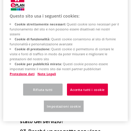
Domande frequenti
Questo sito usa i seguenti cookies:
Cookie strettamente necessari:
Questi cookie sono necessari per il
funzionamento del sito e non possono essere disattivati ​​nei nostri
sistemi
Cookie di funzionalità:
Questi cookie consentono al sito di fornire
Eplan eView
funzionalità e personalizzazione avanzate
Cookie di prestazione:
Questi cookie ci permettono di contare le
Free
visite e fonti di traffico in modo da poter misurare e migliorare le
prestazioni del nostro sito
Cookie per pubblicità mirata:
Questi cookie possono essere
impostati tramite il nostro sito dai nostri partner pubblicitari
Protezione dati
Note Legali
01. Quali sono i requisiti di sistema
Rifiuta tutti
Accetta tutti i cookie
per utilizzare Eplan eView Free?
02. Dove è possibile visualizzare la
Impostazioni cookie
manutenzione programmata e lo
stato del servizio?