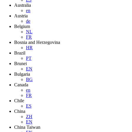
Australia
en
Austria
de
Belgium
NL
FR
Bosnia and Herzegovina
HR
Brazil
PT
Brunei
EN
Bulgaria
BG
Canada
en
FR
Chile
ES
China
ZH
EN
China Taiwan