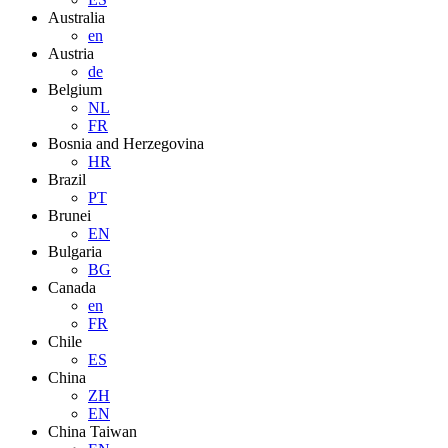
Australia
en
Austria
de
Belgium
NL
FR
Bosnia and Herzegovina
HR
Brazil
PT
Brunei
EN
Bulgaria
BG
Canada
en
FR
Chile
ES
China
ZH
EN
China Taiwan