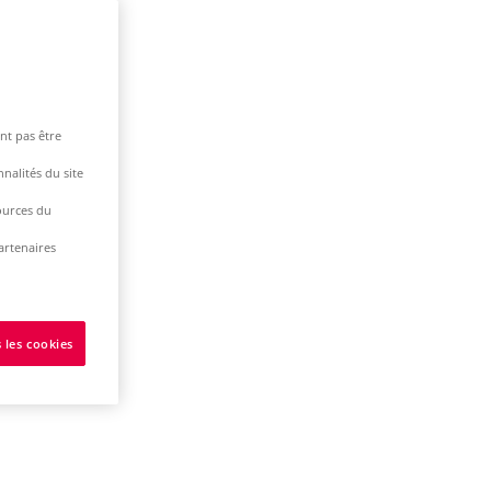
nt pas être
nalités du site
ources du
artenaires
 les cookies