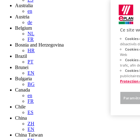
Australia
en
Austria
de
Belgium
Ce site w
NL
Cookies 
FR
désactivés 
Bosnia and Herzegovina
Cookies 
HR
Web
Brazil
Cookies 
PT
trafic, afin
Brunei
Cookies 
EN
publicitaires
Bulgaria
Protection
BG
Canada
en
Paramètr
FR
Chile
ES
China
ZH
EN
China Taiwan