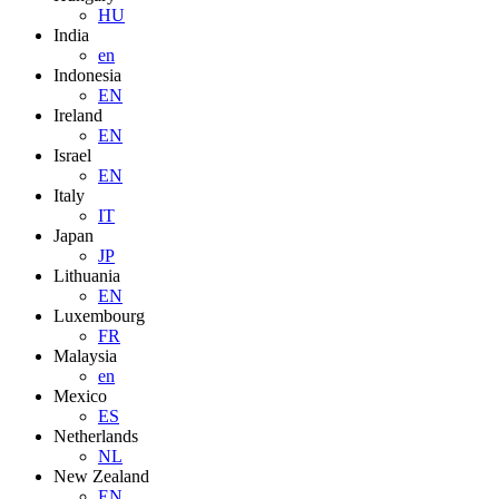
HU
India
en
Indonesia
EN
Ireland
EN
Israel
EN
Italy
IT
Japan
JP
Lithuania
EN
Luxembourg
FR
Malaysia
en
Mexico
ES
Netherlands
NL
New Zealand
EN