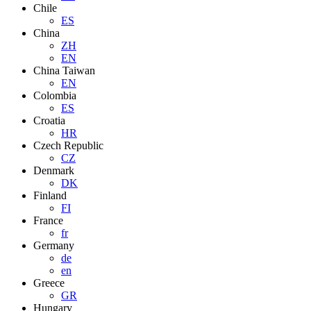
Chile
ES
China
ZH
EN
China Taiwan
EN
Colombia
ES
Croatia
HR
Czech Republic
CZ
Denmark
DK
Finland
FI
France
fr
Germany
de
en
Greece
GR
Hungary