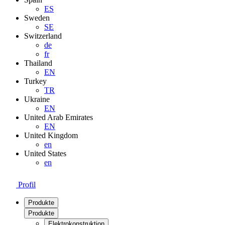
ES
Sweden
SE
Switzerland
de
fr
Thailand
EN
Turkey
TR
Ukraine
EN
United Arab Emirates
EN
United Kingdom
en
United States
en
Profil
Produkte
Produkte
Elektrokonstruktion