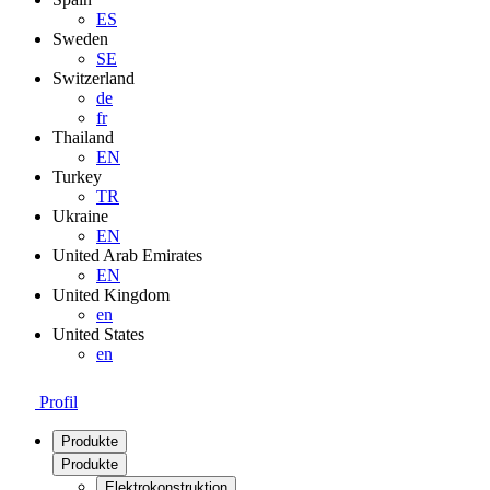
ES
Sweden
SE
Switzerland
de
fr
Thailand
EN
Turkey
TR
Ukraine
EN
United Arab Emirates
EN
United Kingdom
en
United States
en
Profil
Produkte
Produkte
Elektrokonstruktion