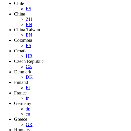
Chile
ES
China
ZH
EN
China Taiwan
EN
Colombia
ES
Croatia
HR
Czech Republic
CZ
Denmark
DK
Finland
FI
France
fr
Germany
de
en
Greece
GR
Hungary