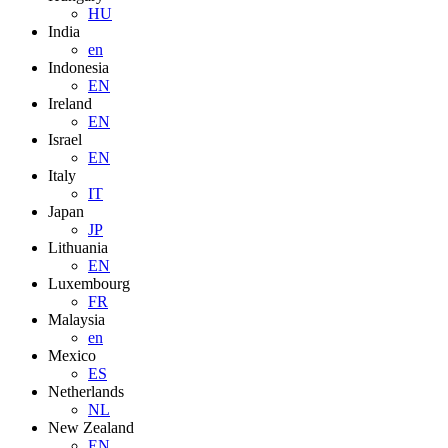
HU
India
en
Indonesia
EN
Ireland
EN
Israel
EN
Italy
IT
Japan
JP
Lithuania
EN
Luxembourg
FR
Malaysia
en
Mexico
ES
Netherlands
NL
New Zealand
EN