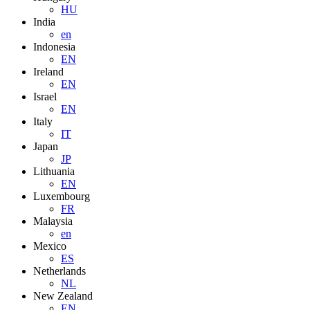
HU
India
en
Indonesia
EN
Ireland
EN
Israel
EN
Italy
IT
Japan
JP
Lithuania
EN
Luxembourg
FR
Malaysia
en
Mexico
ES
Netherlands
NL
New Zealand
EN