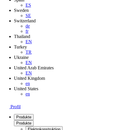
ES
Sweden
SE
Switzerland
de
fr
Thailand
EN
Turkey
TR
Ukraine
EN
United Arab Emirates
EN
United Kingdom
en
United States
en
Profil
Produkte
Produkte
Elektrokonstruktion