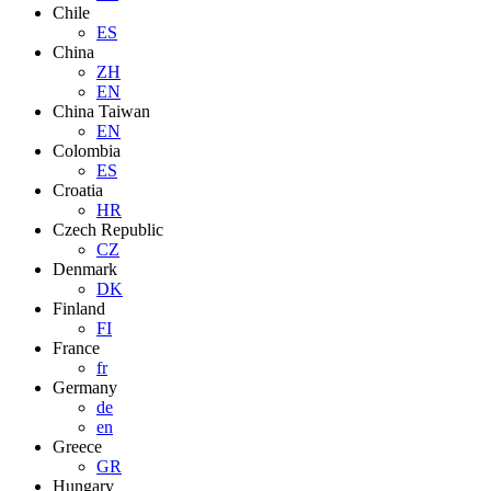
Chile
ES
China
ZH
EN
China Taiwan
EN
Colombia
ES
Croatia
HR
Czech Republic
CZ
Denmark
DK
Finland
FI
France
fr
Germany
de
en
Greece
GR
Hungary