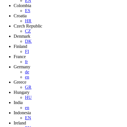
EN
Colombia
ES
Croatia
HR
Czech Republic
CZ
Denmark
DK
Finland
FI
France
fr
Germany
de
en
Greece
GR
Hungary
HU
India
en
Indonesia
EN
Ireland