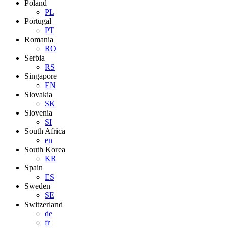
Poland
PL
Portugal
PT
Romania
RO
Serbia
RS
Singapore
EN
Slovakia
SK
Slovenia
SI
South Africa
en
South Korea
KR
Spain
ES
Sweden
SE
Switzerland
de
fr