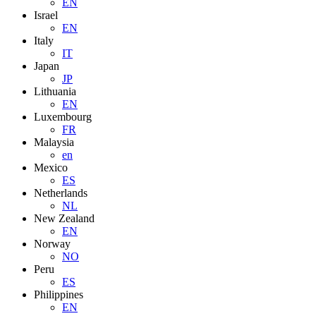
EN
Israel
EN
Italy
IT
Japan
JP
Lithuania
EN
Luxembourg
FR
Malaysia
en
Mexico
ES
Netherlands
NL
New Zealand
EN
Norway
NO
Peru
ES
Philippines
EN