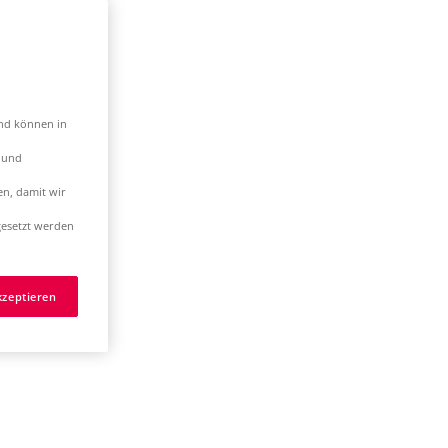
und können in
t und
en, damit wir
esetzt werden
kzeptieren