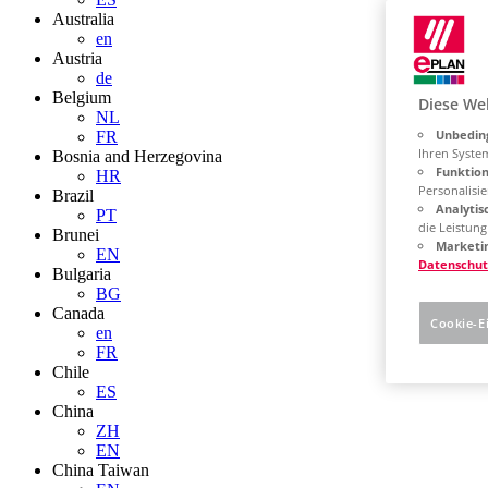
Australia
en
Austria
de
Belgium
Diese We
NL
Unbeding
FR
Ihren Syste
Bosnia and Herzegovina
Funktion
HR
Personalisie
Brazil
Analytis
PT
die Leistun
Brunei
Marketin
EN
Datenschut
Bulgaria
BG
Canada
Cookie-E
en
FR
Chile
ES
China
ZH
EN
China Taiwan