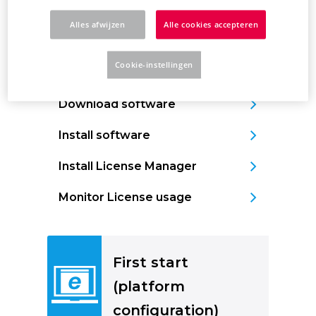
Installation
Alles afwijzen
Alle cookies accepteren
Cookie-instellingen
Download software
Install software
Install License Manager
Monitor License usage
First start
(platform
configuration)