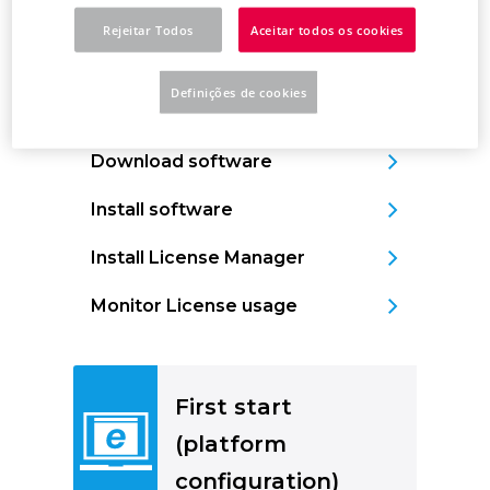
Installation
Rejeitar Todos
Aceitar todos os cookies
Definições de cookies
Download software
Install software
Install License Manager
Monitor License usage
First start
(platform
configuration)