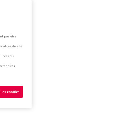
nt pas être
nalités du site
ources du
artenaires
 les cookies