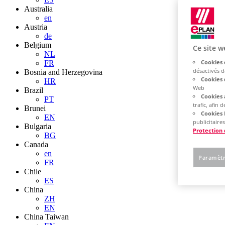
Australia
en
Austria
de
Belgium
Ce site w
NL
Cookies 
FR
désactivés 
Bosnia and Herzegovina
Cookies 
HR
Web
Brazil
Cookies 
PT
trafic, afin
Brunei
Cookies 
EN
publicitaires
Bulgaria
Protection
BG
Canada
en
Paramètr
FR
Chile
ES
China
ZH
EN
China Taiwan