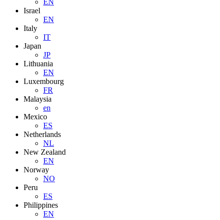
EN
Israel
EN
Italy
IT
Japan
JP
Lithuania
EN
Luxembourg
FR
Malaysia
en
Mexico
ES
Netherlands
NL
New Zealand
EN
Norway
NO
Peru
ES
Philippines
EN