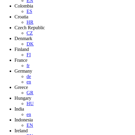
EN
Colombia
ES
Croatia
HR
Czech Republic
CZ
Denmark
DK
Finland
FI
France
fr
Germany
de
en
Greece
GR
Hungary
HU
India
en
Indonesia
EN
Ireland