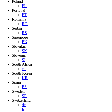
Poland
PL
Portugal
PT
Romania
RO
Serbia
RS
Singapore
EN
Slovakia
SK
Slovenia
SI
South Africa
en
South Korea
KR
Spain
ES
Sweden
SE
Switzerland
de
fr