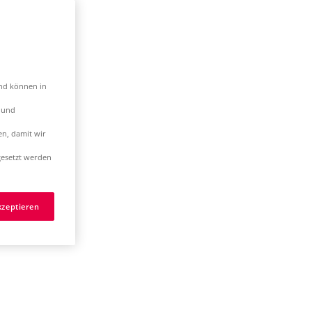
und können in
t und
en, damit wir
esetzt werden
kzeptieren