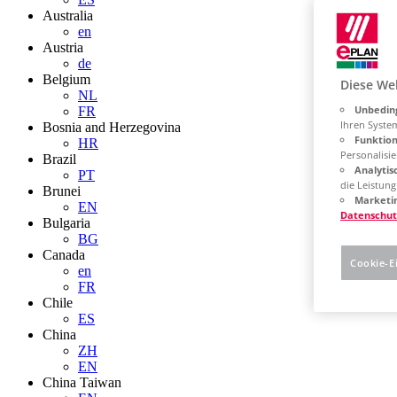
Australia
en
Austria
de
Belgium
Diese We
NL
Unbeding
FR
Ihren Syste
Bosnia and Herzegovina
Funktion
HR
Personalisie
Brazil
Analytis
PT
die Leistun
Brunei
Marketin
EN
Datenschut
Bulgaria
BG
Canada
Cookie-E
en
FR
Chile
ES
China
ZH
EN
China Taiwan