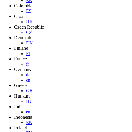
EN
Colombia
ES
Croatia
HR
Czech Republic
CZ
Denmark
DK
Finland
FI
France
fr
Germany
de
en
Greece
GR
Hungary
HU
India
en
Indonesia
EN
Ireland