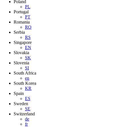
Poland
PL
Portugal
PT
Romania
RO
Serbia
RS
Singapore
EN
Slovakia
SK
Slovenia
SI
South Africa
en
South Korea
KR
Spain
ES
Sweden
SE
Switzerland
de
fr