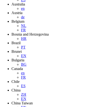
Australia
en
Austria
de
Belgium
NL
FR
Bosnia and Herzegovina
HR
Brazil
PT
Brunei
EN
Bulgaria
BG
Canada
en
FR
Chile
ES
China
ZH
EN
China Taiwan