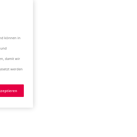
und können in
t und
en, damit wir
esetzt werden
kzeptieren