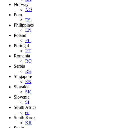
Norway
NO
Peru
ES
Philippines
EN
Poland
PL
Portugal
PT
Romania
RO
Serbia
RS
Singapore
EN
Slovakia
SK
Slovenia
SI
South Africa
en
South Korea
KR
Spain