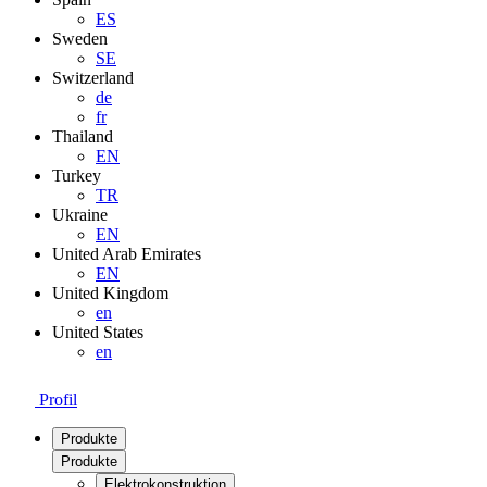
ES
Sweden
SE
Switzerland
de
fr
Thailand
EN
Turkey
TR
Ukraine
EN
United Arab Emirates
EN
United Kingdom
en
United States
en
Profil
Produkte
Produkte
Elektrokonstruktion