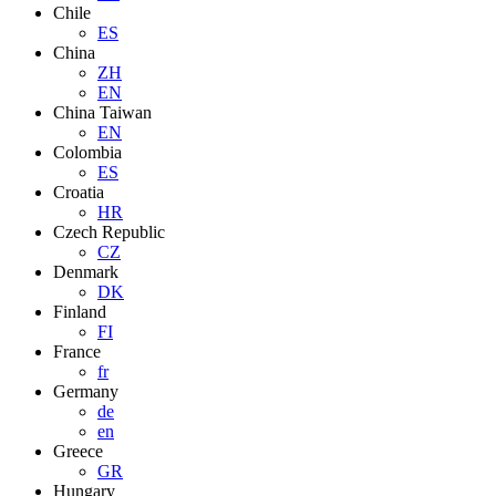
Chile
ES
China
ZH
EN
China Taiwan
EN
Colombia
ES
Croatia
HR
Czech Republic
CZ
Denmark
DK
Finland
FI
France
fr
Germany
de
en
Greece
GR
Hungary