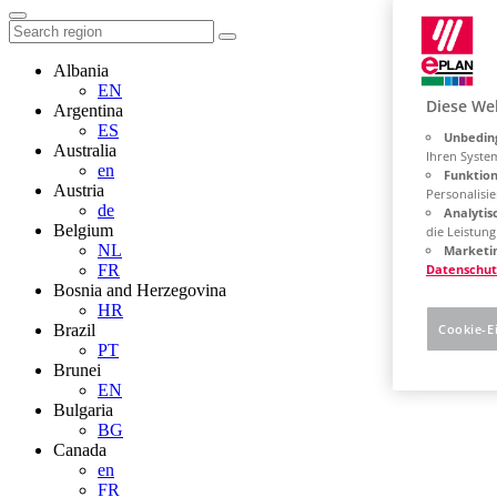
Albania
EN
Diese We
Argentina
ES
Unbeding
Australia
Ihren Syste
en
Funktion
Austria
Personalisie
de
Analytis
Belgium
die Leistun
NL
Marketin
FR
Datenschut
Bosnia and Herzegovina
HR
Brazil
Cookie-E
PT
Brunei
EN
Bulgaria
BG
Canada
en
FR