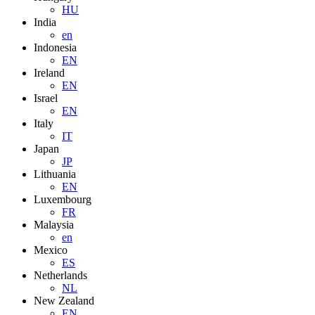
HU
India
en
Indonesia
EN
Ireland
EN
Israel
EN
Italy
IT
Japan
JP
Lithuania
EN
Luxembourg
FR
Malaysia
en
Mexico
ES
Netherlands
NL
New Zealand
EN