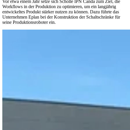
Vor etwa einem Jahr setze sich Scholle IPN Canda zum Ziel, die
Workflows in der Produktion zu optimieren, um ein langjährig
entwickeltes Produkt stärker nutzen zu können. Dazu führte das
Unternehmen Eplan bei der Konstruktion der Schaltschränke für
seine Produktionsroboter ein.