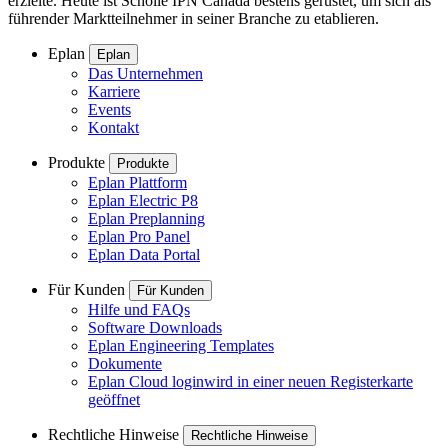
erzielte. Heute ist Scholle IPN Canada bestens gerüstet, um sich als
führender Marktteilnehmer in seiner Branche zu etablieren.
Eplan
Eplan
Das Unternehmen
Karriere
Events
Kontakt
Produkte
Produkte
Eplan Plattform
Eplan Electric P8
Eplan Preplanning
Eplan Pro Panel
Eplan Data Portal
Für Kunden
Für Kunden
Hilfe und FAQs
Software Downloads
Eplan Engineering Templates
Dokumente
Eplan Cloud login
wird in einer neuen Registerkarte
geöffnet
Rechtliche Hinweise
Rechtliche Hinweise