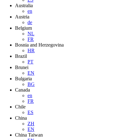
Australia
en
Austria
de
Belgium
NL
FR
Bosnia and Herzegovina
HR
Brazil
PT
Brunei
EN
Bulgaria
BG
Canada
en
FR
Chile
ES
China
ZH
EN
China Taiwan