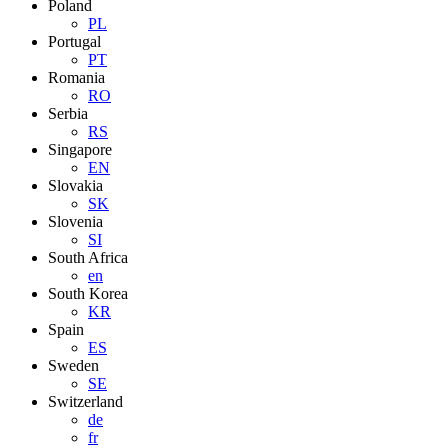
Poland
PL
Portugal
PT
Romania
RO
Serbia
RS
Singapore
EN
Slovakia
SK
Slovenia
SI
South Africa
en
South Korea
KR
Spain
ES
Sweden
SE
Switzerland
de
fr