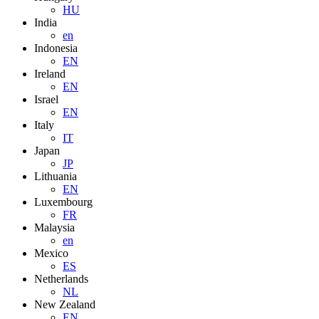
HU
India
en
Indonesia
EN
Ireland
EN
Israel
EN
Italy
IT
Japan
JP
Lithuania
EN
Luxembourg
FR
Malaysia
en
Mexico
ES
Netherlands
NL
New Zealand
EN