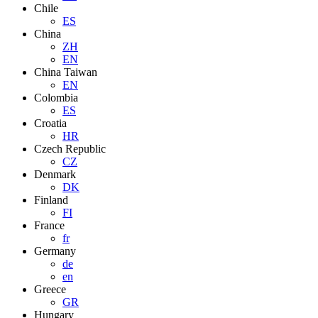
Chile
ES
China
ZH
EN
China Taiwan
EN
Colombia
ES
Croatia
HR
Czech Republic
CZ
Denmark
DK
Finland
FI
France
fr
Germany
de
en
Greece
GR
Hungary