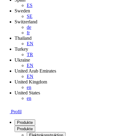
ES
Sweden
SE
Switzerland
de
fr
Thailand
EN
Turkey
TR
Ukraine
EN
United Arab Emirates
EN
United Kingdom
en
United States
en
Profil
Produkte
Produkte
Elektrokonstruktion