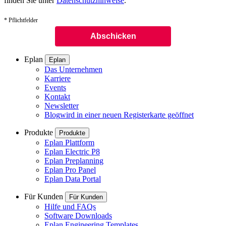
finden Sie unter
Datenschutzhinweise
.
* Pflichtfelder
Eplan
Eplan
Das Unternehmen
Karriere
Events
Kontakt
Newsletter
Blog
wird in einer neuen Registerkarte geöffnet
Produkte
Produkte
Eplan Plattform
Eplan Electric P8
Eplan Preplanning
Eplan Pro Panel
Eplan Data Portal
Für Kunden
Für Kunden
Hilfe und FAQs
Software Downloads
Eplan Engineering Templates