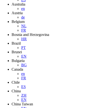
Australia
en
Austria
de
Belgium
NL
FR
Bosnia and Herzegovina
HR
Brazil
PT
Brunei
EN
Bulgaria
BG
Canada
en
FR
Chile
ES
China
ZH
EN
China Taiwan