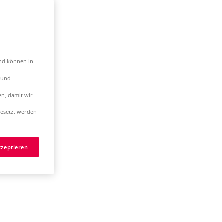
und können in
t und
en, damit wir
esetzt werden
kzeptieren