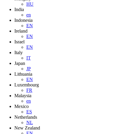
HU
India
en
Indonesia
EN
Ireland
EN
Israel
EN
Italy
IT
Japan
JP
Lithuania
EN
Luxembourg
FR
Malaysia
en
Mexico
ES
Netherlands
NL
New Zealand
EN