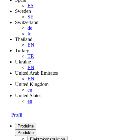
ES
Sweden
SE
Switzerland
de
fr
Thailand
EN
Turkey
TR
Ukraine
EN
United Arab Emirates
EN
United Kingdom
en
United States
en
Profil
Produkte
Produkte
Elektrokonstruktion