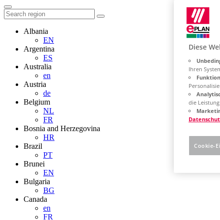
Albania
EN
Diese We
Argentina
ES
Unbeding
Australia
Ihren Syste
en
Funktion
Austria
Personalisie
de
Analytis
Belgium
die Leistun
NL
Marketin
FR
Datenschut
Bosnia and Herzegovina
HR
Brazil
Cookie-E
PT
Brunei
EN
Bulgaria
BG
Canada
en
FR