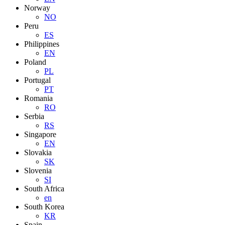
Norway
NO
Peru
ES
Philippines
EN
Poland
PL
Portugal
PT
Romania
RO
Serbia
RS
Singapore
EN
Slovakia
SK
Slovenia
SI
South Africa
en
South Korea
KR
Spain