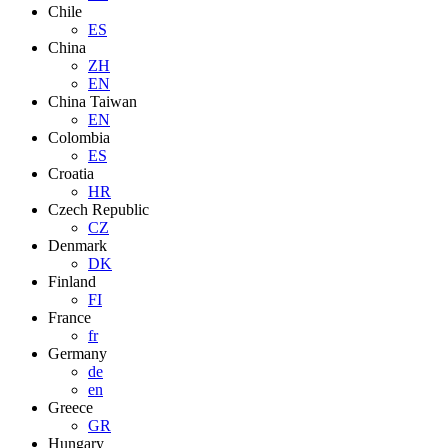
Chile
ES
China
ZH
EN
China Taiwan
EN
Colombia
ES
Croatia
HR
Czech Republic
CZ
Denmark
DK
Finland
FI
France
fr
Germany
de
en
Greece
GR
Hungary