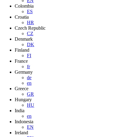
EN
Colombia
ES
Croatia
HR
Czech Republic
CZ
Denmark
DK
Finland
FI
France
fr
Germany
de
en
Greece
GR
Hungary
HU
India
en
Indonesia
EN
Ireland