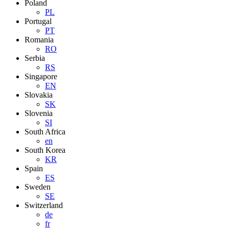
Poland
PL
Portugal
PT
Romania
RO
Serbia
RS
Singapore
EN
Slovakia
SK
Slovenia
SI
South Africa
en
South Korea
KR
Spain
ES
Sweden
SE
Switzerland
de
fr