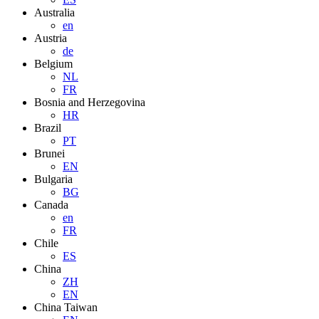
Australia
en
Austria
de
Belgium
NL
FR
Bosnia and Herzegovina
HR
Brazil
PT
Brunei
EN
Bulgaria
BG
Canada
en
FR
Chile
ES
China
ZH
EN
China Taiwan