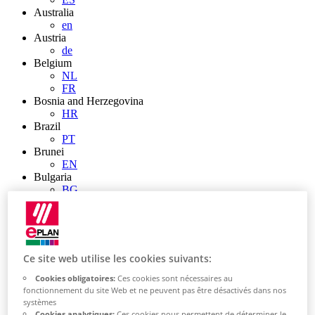
Australia
en
Austria
de
Belgium
NL
FR
Bosnia and Herzegovina
HR
Brazil
PT
Brunei
EN
Bulgaria
BG
Canada
en
FR
Chile
ES
Ce site web utilise les cookies suivants:
China
ZH
Cookies obligatoires:
Ces cookies sont nécessaires au
fonctionnement du site Web et ne peuvent pas être désactivés dans nos
EN
systèmes
China Taiwan
Cookies analytiques:
Ces cookies nous permettent de déterminer le