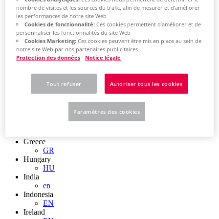
EN
nombre de visites et les sources du trafic, afin de mesurer et d’améliorer
Colombia
les performances de notre site Web
ES
Cookies de fonctionnalité:
Ces cookies permettent d’améliorer et de
Croatia
personnaliser les fonctionnalités du site Web
HR
Cookies Marketing:
Ces cookies peuvent être mis en place au sein de
Czech Republic
notre site Web par nos partenaires publicitaires
CZ
Protection des données
Notice légale
Denmark
DK
Finland
Tout refuser
Autoriser tous les cookies
FI
France
fr
Paramètres des cookies
Germany
de
en
Greece
GR
Hungary
HU
India
en
Indonesia
EN
Ireland