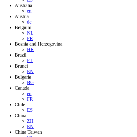
Australia
en
Austria
de
Belgium
NL
FR
Bosnia and Herzegovina
HR
Brazil
PT
Brunei
EN
Bulgaria
BG
Canada
en
FR
Chile
ES
China
ZH
EN
China Taiwan