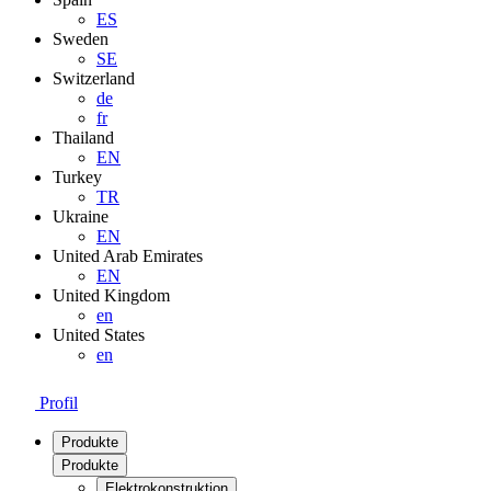
ES
Sweden
SE
Switzerland
de
fr
Thailand
EN
Turkey
TR
Ukraine
EN
United Arab Emirates
EN
United Kingdom
en
United States
en
Profil
Produkte
Produkte
Elektrokonstruktion