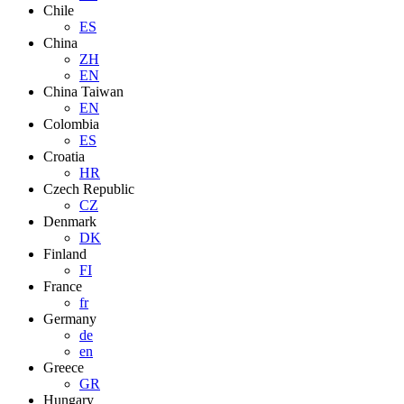
Chile
ES
China
ZH
EN
China Taiwan
EN
Colombia
ES
Croatia
HR
Czech Republic
CZ
Denmark
DK
Finland
FI
France
fr
Germany
de
en
Greece
GR
Hungary