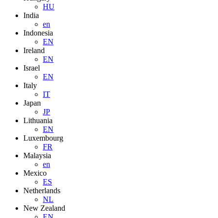
HU
India
en
Indonesia
EN
Ireland
EN
Israel
EN
Italy
IT
Japan
JP
Lithuania
EN
Luxembourg
FR
Malaysia
en
Mexico
ES
Netherlands
NL
New Zealand
EN