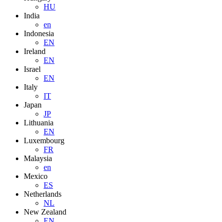
HU
India
en
Indonesia
EN
Ireland
EN
Israel
EN
Italy
IT
Japan
JP
Lithuania
EN
Luxembourg
FR
Malaysia
en
Mexico
ES
Netherlands
NL
New Zealand
EN