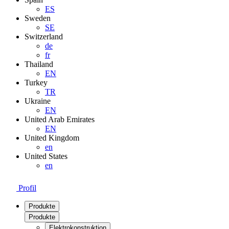
ES
Sweden
SE
Switzerland
de
fr
Thailand
EN
Turkey
TR
Ukraine
EN
United Arab Emirates
EN
United Kingdom
en
United States
en
Profil
Produkte
Produkte
Elektrokonstruktion