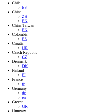
Chile
ES
China
ZH
EN
China Taiwan
EN
Colombia
ES
Croatia
HR
Czech Republic
CZ
Denmark
DK
Finland
FI
France
fr
Germany
de
en
Greece
GR
Hungary