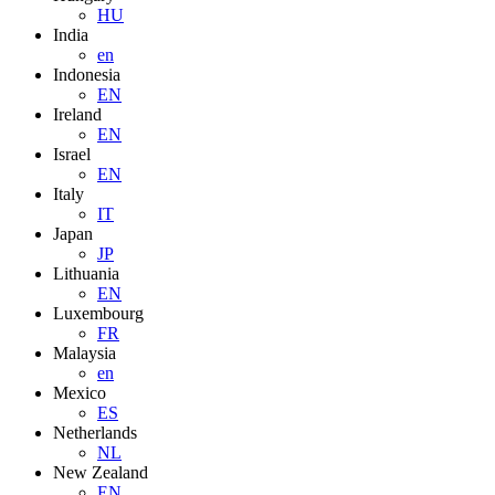
HU
India
en
Indonesia
EN
Ireland
EN
Israel
EN
Italy
IT
Japan
JP
Lithuania
EN
Luxembourg
FR
Malaysia
en
Mexico
ES
Netherlands
NL
New Zealand
EN