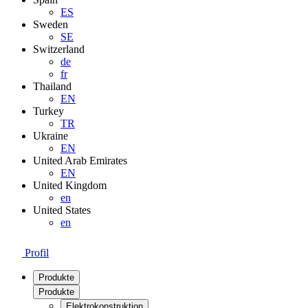
ES
Sweden
SE
Switzerland
de
fr
Thailand
EN
Turkey
TR
Ukraine
EN
United Arab Emirates
EN
United Kingdom
en
United States
en
Profil
Produkte
Produkte
Elektrokonstruktion