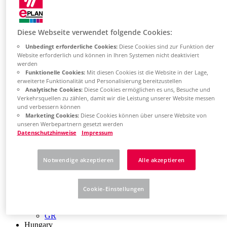
Chile
ES
China
Diese Webseite verwendet folgende Cookies:
ZH
EN
Unbedingt erforderliche Cookies:
Diese Cookies sind zur Funktion der
China Taiwan
Website erforderlich und können in Ihren Systemen nicht deaktiviert
EN
werden
Colombia
Funktionelle Cookies:
Mit diesen Cookies ist die Website in der Lage,
ES
erweiterte Funktionalität und Personalisierung bereitzustellen
Croatia
Analytische Cookies:
Diese Cookies ermöglichen es uns, Besuche und
HR
Verkehrsquellen zu zählen, damit wir die Leistung unserer Website messen
Czech Republic
und verbessern können
CZ
Marketing Cookies:
Diese Cookies können über unsere Website von
unseren Werbepartnern gesetzt werden
Denmark
Datenschutzhinweise
Impressum
DK
Finland
FI
Notwendige akzeptieren
Alle akzeptieren
France
fr
Germany
de
Cookie-Einstellungen
en
Greece
GR
Hungary