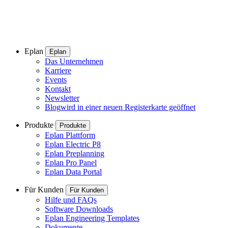
Eplan
Eplan
Das Unternehmen
Karriere
Events
Kontakt
Newsletter
Blog
wird in einer neuen Registerkarte geöffnet
Produkte
Produkte
Eplan Plattform
Eplan Electric P8
Eplan Preplanning
Eplan Pro Panel
Eplan Data Portal
Für Kunden
Für Kunden
Hilfe und FAQs
Software Downloads
Eplan Engineering Templates
Dokumente