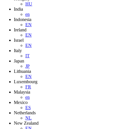
HU
India
en
Indonesia
EN
Ireland
EN
Israel
EN
Italy
IT
Japan
JP
Lithuania
EN
Luxembourg
FR
Malaysia
en
Mexico
ES
Netherlands
NL
New Zealand
EN