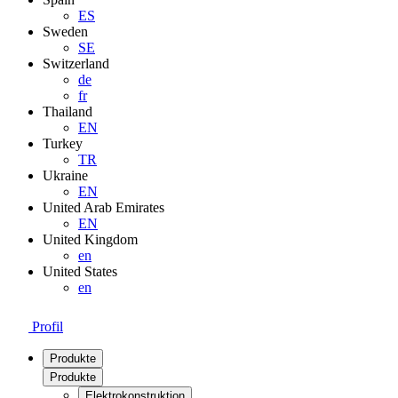
ES
Sweden
SE
Switzerland
de
fr
Thailand
EN
Turkey
TR
Ukraine
EN
United Arab Emirates
EN
United Kingdom
en
United States
en
Profil
Produkte
Produkte
Elektrokonstruktion