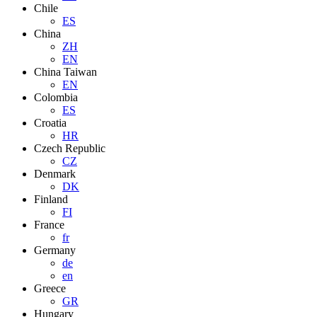
Chile
ES
China
ZH
EN
China Taiwan
EN
Colombia
ES
Croatia
HR
Czech Republic
CZ
Denmark
DK
Finland
FI
France
fr
Germany
de
en
Greece
GR
Hungary