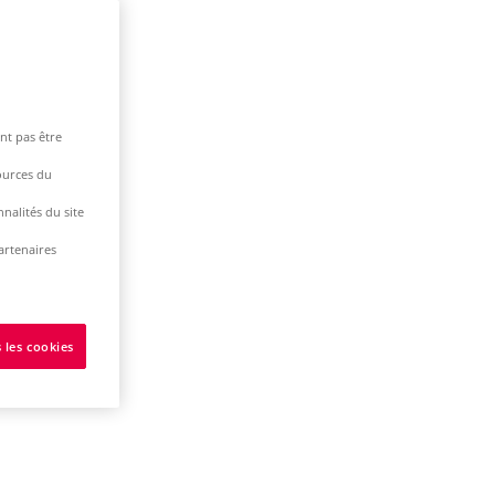
nt pas être
ources du
nalités du site
artenaires
 les cookies