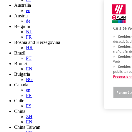
Australia
en
Austria
de
Belgium
Ce site w
NL
Cookies 
FR
désactivés 
Bosnia and Herzegovina
Cookies 
HR
trafic, afin
Brazil
Cookies 
PT
Web
Brunei
Cookies 
EN
publicitaires
Bulgaria
Protection
BG
Canada
en
Paramètr
FR
Chile
ES
China
ZH
EN
China Taiwan